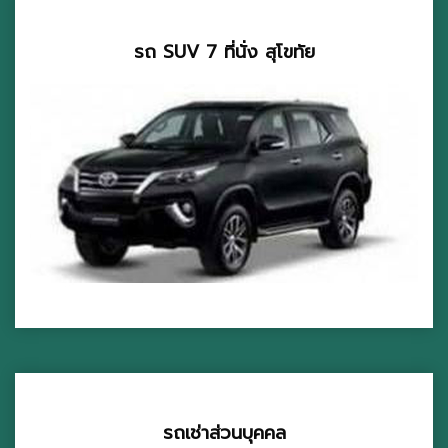
รถ SUV 7 ที่นั่ง สุโขทัย
รถเช่าส่วนบุคคล