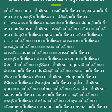
แท็กซี่เหมา กทม
แท็กซี่เหมา กระบี่
แท็กซี่เหมา กรุงเทพ
แท็กซี่
เหมา กาญจนบุรี
แท็กซี่เหมา กาฬสินธุ์
แท็กซี่เหมา
กำแพงเพชร
แท็กซี่เหมา ขอนแก่น
แท็กซี่เหมา จันทบุรี
แท็กซี่
เหมา ฉะเชิงเทรา
แท็กซี่เหมา ชลบุรี
แท็กซี่เหมา ชัยนาท
แท็กซี่
เหมา ชัยภูมิ
แท็กซี่เหมา ชุมพร
แท็กซี่เหมา ตรัง
แท็กซี่เหมา
ตราด
แท็กซี่เหมา ตาก
แท็กซี่เหมา นครนายก
แท็กซี่เหมา
นครปฐม
แท็กซี่เหมา นครพนม
แท็กซี่เหมา
นครศรีธรรมราช
แท็กซี่เหมา นครสวรรค์
แท็กซี่เหมา
นนทบุรี
แท็กซี่เหมา น่าน
แท็กซี่เหมา บางกอก
แท็กซี่เหมา
บึงกาฬ
แท็กซี่เหมา บุรีรัมย์
แท็กซี่เหมา ปทุมธานี
แท็กซี่เหมา
ประจวบ
แท็กซี่เหมา ปราจีนบุรี
แท็กซี่เหมา พะเยา
แท็กซี่เหมา
พังงา
แท็กซี่เหมา พัทยา
แท็กซี่เหมา พัทลุง
แท็กซี่เหมา
พิจิตร
แท็กซี่เหมา พิษณุโลก
แท็กซี่เหมา ภูเก็ต
แท็กซี่เหมา
มุกดาหาร
แท็กซี่เหมา ยโสธร
แท็กซี่เหมา ร้อยเอ็ด
แท็กซี่เหมา
ระนอง
แท็กซี่เหมา ระยอง
แท็กซี่เหมา ราชบุรี
แท็กซี่เหมา
ลพบุรี
แท็กซี่เหมา ลำปาง
แท็กซี่เหมา ลำพูน
แท็กซี่เหมา
ศรีสะเกษ
แท็กซี่เหมา สกลนคร
แท็กซี่เหมา สงขลา
แท็กซี่เหมา