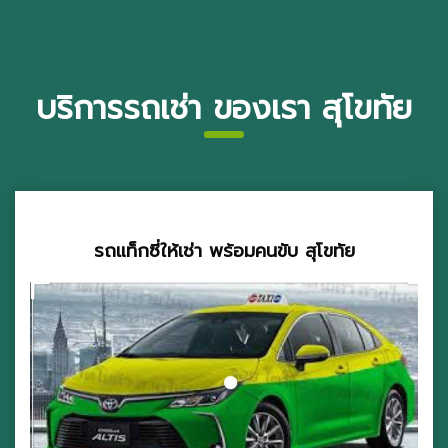
บริการรถเช่า ของเรา สุโขทัย
รถแท็กซี่ให้เช่า พร้อมคนขับ สุโขทัย