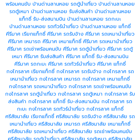
พร้อมคนขับ บ้านด่านลานหอย
รถตู้นำเที่ยว บ้านด่านลานหอย
รถตู้เหมา บ้านด่านลานหอย
รับส่งสินค้า บ้านด่านลานหอย
แท็กซี่ รับ-ส่งสนามบิน บ้านด่านลานหอย
รถกะบะ
บ้านด่านลานหอย
รถทัวร์นำเที่ยว บ้านด่านลานหอย
แท็กซี่
คีรีมาศ
เรียกแท็กซี่ คีรีมาศ
รถรับจ้าง คีรีมาศ
รถเหมานำเที่ยว
คีรีมาศ
เหมารถ คีรีมาศ
เหมาแท็กซี่ คีรีมาศ
รถเหมานำเที่ยว
คีรีมาศ
รถเช่าพร้อมคนขับ คีรีมาศ
รถตู้นำเที่ยว คีรีมาศ
รถตู้
เหมา คีรีมาศ
รับส่งสินค้า คีรีมาศ
แท็กซี่ รับ-ส่งสนามบิน
คีรีมาศ
รถกะบะ คีรีมาศ
รถทัวร์นำเที่ยว คีรีมาศ
แท็กซี่
กงไกรลาศ
เรียกแท็กซี่ กงไกรลาศ
รถรับจ้าง กงไกรลาศ
รถ
เหมานำเที่ยว กงไกรลาศ
เหมารถ กงไกรลาศ
เหมาแท็กซี่
กงไกรลาศ
รถเหมานำเที่ยว กงไกรลาศ
รถเช่าพร้อมคนขับ
กงไกรลาศ
รถตู้นำเที่ยว กงไกรลาศ
รถตู้เหมา กงไกรลาศ
รับ
ส่งสินค้า กงไกรลาศ
แท็กซี่ รับ-ส่งสนามบิน กงไกรลาศ
รถ
กะบะ กงไกรลาศ
รถทัวร์นำเที่ยว กงไกรลาศ
แท็กซี่
ศรีสัชนาลัย
เรียกแท็กซี่ ศรีสัชนาลัย
รถรับจ้าง ศรีสัชนาลัย
รถ
เหมานำเที่ยว ศรีสัชนาลัย
เหมารถ ศรีสัชนาลัย
เหมาแท็กซี่
ศรีสัชนาลัย
รถเหมานำเที่ยว ศรีสัชนาลัย
รถเช่าพร้อมคนขับ
ศรีสัชนาลัย
รถตู้นำเที่ยว ศรีสัชนาลัย
รถตู้เหมา ศรีสัชนาลัย