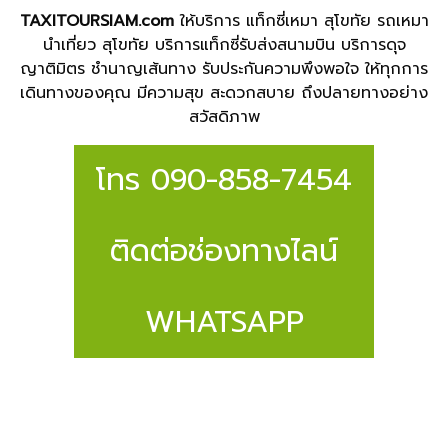
TAXITOURSIAM.com
ให้บริการ แท็กซี่เหมา สุโขทัย รถเหมา
นำเที่ยว สุโขทัย บริการแท็กซี่รับส่งสนามบิน บริการดุจ
ญาติมิตร ชำนาญเส้นทาง รับประกันความพึงพอใจ ให้ทุกการ
เดินทางของคุณ มีความสุข สะดวกสบาย ถึงปลายทางอย่าง
สวัสดิภาพ
โทร 090-858-7454
ติดต่อช่องทางไลน์
WHATSAPP