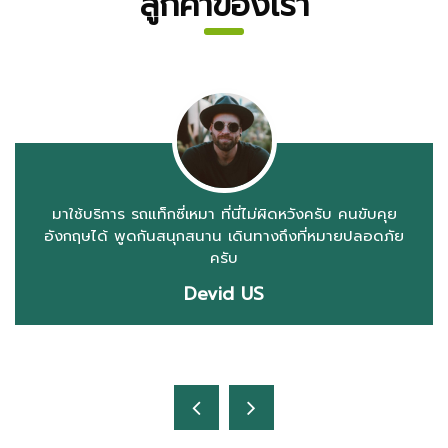
ลูกค้าของเรา
มาใช้บริการ รถแท็กซี่เหมา ที่นี่ไม่ผิดหวังครับ คนขับคุย
อังกฤษได้ พูดกันสนุกสนาน เดินทางถึงที่หมายปลอดภัย
ครับ
Devid US