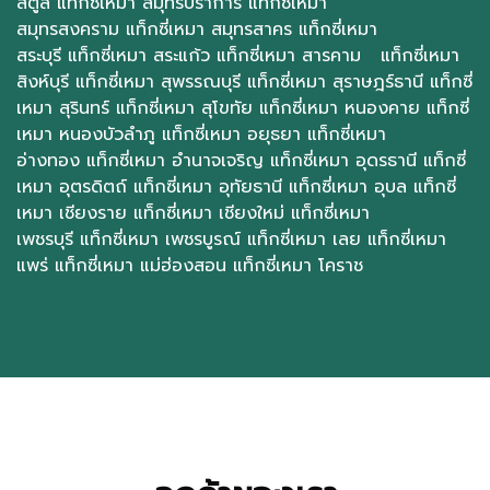
สตูล
แท็กซี่เหมา สมุทรปราการ
แท็กซี่เหมา
สมุทรสงคราม
แท็กซี่เหมา สมุทรสาคร
แท็กซี่เหมา
สระบุรี
แท็กซี่เหมา สระแก้ว
แท็กซี่เหมา สารคาม
แท็กซี่เหมา
สิงห์บุรี
แท็กซี่เหมา สุพรรณบุรี
แท็กซี่เหมา สุราษฎร์ธานี
แท็กซี่
เหมา สุรินทร์
แท็กซี่เหมา สุโขทัย
แท็กซี่เหมา หนองคาย
แท็กซี่
เหมา หนองบัวลำภู
แท็กซี่เหมา อยุธยา
แท็กซี่เหมา
อ่างทอง
แท็กซี่เหมา อำนาจเจริญ
แท็กซี่เหมา อุดรธานี
แท็กซี่
เหมา อุตรดิตถ์
แท็กซี่เหมา อุทัยธานี
แท็กซี่เหมา อุบล
แท็กซี่
เหมา เชียงราย
แท็กซี่เหมา เชียงใหม่
แท็กซี่เหมา
เพชรบุรี
แท็กซี่เหมา เพชรบูรณ์
แท็กซี่เหมา เลย
แท็กซี่เหมา
แพร่
แท็กซี่เหมา แม่ฮ่องสอน
แท็กซี่เหมา โคราช