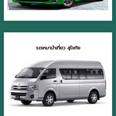
รถเหมานำเที่ยว สุโขทัย