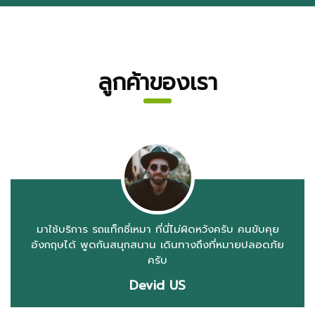
ลูกค้าของเรา
ใช้บริการ ให้ไปรับที่สนามบินค่ะ มาตรงเวลา ราคาเท่าที่
ตกลงกันไว้ มาเมืองไทยครั้งหน้า จะมาใช้บริการใหม่ค่ะ
ขอบคุณค่ะ
Malee