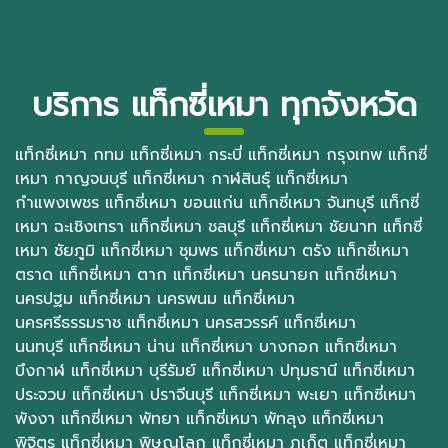
บริการ แท็กซี่เหมา ทุกจังหวัด
แท็กซี่เหมา กทม
แท็กซี่เหมา กระบี่
แท็กซี่เหมา กรุงเทพ
แท็กซี่
เหมา กาญจนบุรี
แท็กซี่เหมา กาฬสินธุ์
แท็กซี่เหมา
กำแพงเพชร
แท็กซี่เหมา ขอนแก่น
แท็กซี่เหมา จันทบุรี
แท็กซี่
เหมา ฉะเชิงเทรา
แท็กซี่เหมา ชลบุรี
แท็กซี่เหมา ชัยนาท
แท็กซี่
เหมา ชัยภูมิ
แท็กซี่เหมา ชุมพร
แท็กซี่เหมา ตรัง
แท็กซี่เหมา
ตราด
แท็กซี่เหมา ตาก
แท็กซี่เหมา นครนายก
แท็กซี่เหมา
นครปฐม
แท็กซี่เหมา นครพนม
แท็กซี่เหมา
นครศรีธรรมราช
แท็กซี่เหมา นครสวรรค์
แท็กซี่เหมา
นนทบุรี
แท็กซี่เหมา น่าน
แท็กซี่เหมา บางกอก
แท็กซี่เหมา
บึงกาฬ
แท็กซี่เหมา บุรีรัมย์
แท็กซี่เหมา ปทุมธานี
แท็กซี่เหมา
ประจวบ
แท็กซี่เหมา ปราจีนบุรี
แท็กซี่เหมา พะเยา
แท็กซี่เหมา
พังงา
แท็กซี่เหมา พัทยา
แท็กซี่เหมา พัทลุง
แท็กซี่เหมา
พิจิตร
แท็กซี่เหมา พิษณุโลก
แท็กซี่เหมา ภูเก็ต
แท็กซี่เหมา