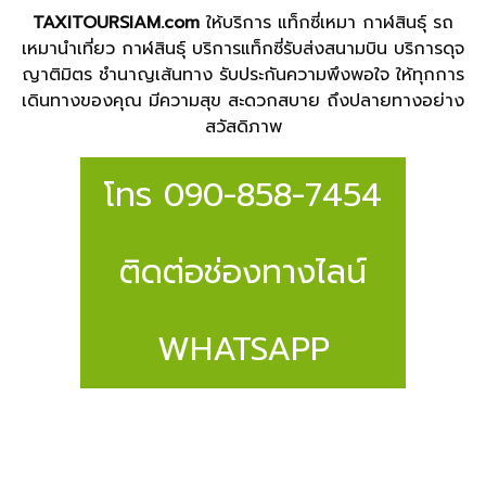
TAXITOURSIAM.com
ให้บริการ แท็กซี่เหมา กาฬสินธุ์ รถ
เหมานำเที่ยว กาฬสินธุ์ บริการแท็กซี่รับส่งสนามบิน บริการดุจ
ญาติมิตร ชำนาญเส้นทาง รับประกันความพึงพอใจ ให้ทุกการ
เดินทางของคุณ มีความสุข สะดวกสบาย ถึงปลายทางอย่าง
สวัสดิภาพ
โทร 090-858-7454
ติดต่อช่องทางไลน์
WHATSAPP