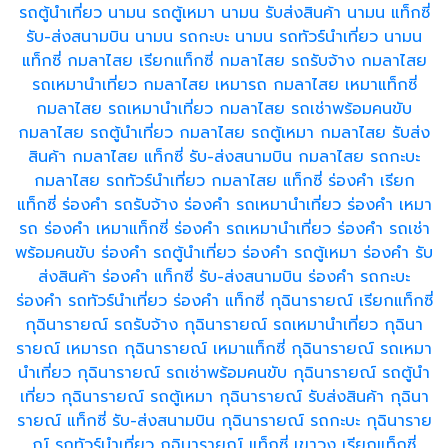
รถตู้นำเที่ยว นามน
รถตู้เหมา นามน
รับส่งสินค้า นามน
แท็กซี่
รับ-ส่งสนามบิน นามน
รถกะบะ นามน
รถทัวร์นำเที่ยว นามน
แท็กซี่ กมลาไสย
เรียกแท็กซี่ กมลาไสย
รถรับจ้าง กมลาไสย
รถเหมานำเที่ยว กมลาไสย
เหมารถ กมลาไสย
เหมาแท็กซี่
กมลาไสย
รถเหมานำเที่ยว กมลาไสย
รถเช่าพร้อมคนขับ
กมลาไสย
รถตู้นำเที่ยว กมลาไสย
รถตู้เหมา กมลาไสย
รับส่ง
สินค้า กมลาไสย
แท็กซี่ รับ-ส่งสนามบิน กมลาไสย
รถกะบะ
กมลาไสย
รถทัวร์นำเที่ยว กมลาไสย
แท็กซี่ ร่องคำ
เรียก
แท็กซี่ ร่องคำ
รถรับจ้าง ร่องคำ
รถเหมานำเที่ยว ร่องคำ
เหมา
รถ ร่องคำ
เหมาแท็กซี่ ร่องคำ
รถเหมานำเที่ยว ร่องคำ
รถเช่า
พร้อมคนขับ ร่องคำ
รถตู้นำเที่ยว ร่องคำ
รถตู้เหมา ร่องคำ
รับ
ส่งสินค้า ร่องคำ
แท็กซี่ รับ-ส่งสนามบิน ร่องคำ
รถกะบะ
ร่องคำ
รถทัวร์นำเที่ยว ร่องคำ
แท็กซี่ กุฉินารายณ์
เรียกแท็กซี่
กุฉินารายณ์
รถรับจ้าง กุฉินารายณ์
รถเหมานำเที่ยว กุฉินา
รายณ์
เหมารถ กุฉินารายณ์
เหมาแท็กซี่ กุฉินารายณ์
รถเหมา
นำเที่ยว กุฉินารายณ์
รถเช่าพร้อมคนขับ กุฉินารายณ์
รถตู้นำ
เที่ยว กุฉินารายณ์
รถตู้เหมา กุฉินารายณ์
รับส่งสินค้า กุฉินา
รายณ์
แท็กซี่ รับ-ส่งสนามบิน กุฉินารายณ์
รถกะบะ กุฉินาราย
ณ์
รถทัวร์นำเที่ยว กุฉินารายณ์
แท็กซี่ เขาวง
เรียกแท็กซี่