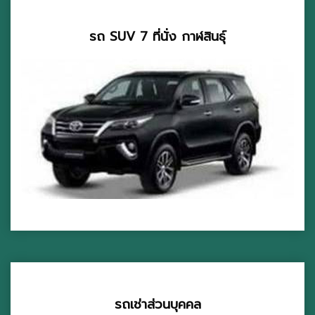
รถ SUV 7 ที่นั่ง กาฬสินธุ์
รถเช่าส่วนบุคคล