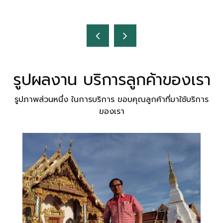
รูปผลงาน บริการลูกค้าของเรา
รูปภาพส่วนหนึ่ง ในการบริการ ขอบคุณลูกค้าที่มาใช้บริการ
ของเรา