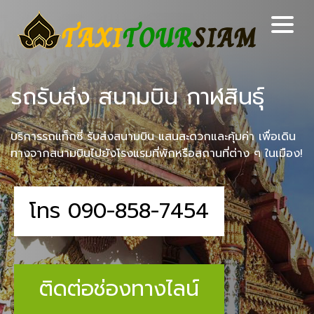
รถรับส่ง สนามบิน กาฬสินธุ์
บริการรถแท็กซี่ รับส่งสนามบิน แสนสะดวกและคุ้มค่า เพื่อเดิน
ทางจากสนามบินไปยังโรงแรมที่พักหรือสถานที่ต่าง ๆ ในเมือง!
โทร 090-858-7454
ติดต่อช่องทางไลน์