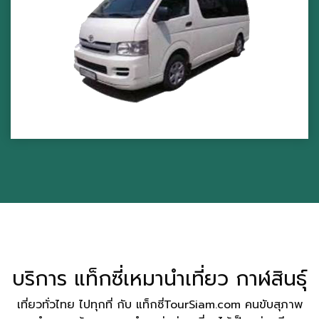
บริการ แท็กซี่เหมานำเที่ยว กาฬสินธุ์
เที่ยวทั่วไทย ไปทุกที่ กับ แท็กซี่TourSiam.com คนขับสุภาพ