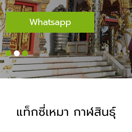
Whatsapp
แท็กซี่เหมา กาฬสินธุ์