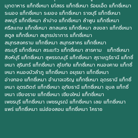
มุกดาหาร
แท็กซี่เหมา ยโสธร
แท็กซี่เหมา ร้อยเอ็ด
แท็กซี่เหมา
ระนอง
แท็กซี่เหมา ระยอง
แท็กซี่เหมา ราชบุรี
แท็กซี่เหมา
ลพบุรี
แท็กซี่เหมา ลำปาง
แท็กซี่เหมา ลำพูน
แท็กซี่เหมา
ศรีสะเกษ
แท็กซี่เหมา สกลนคร
แท็กซี่เหมา สงขลา
แท็กซี่เหมา
สตูล
แท็กซี่เหมา สมุทรปราการ
แท็กซี่เหมา
สมุทรสงคราม
แท็กซี่เหมา สมุทรสาคร
แท็กซี่เหมา
สระบุรี
แท็กซี่เหมา สระแก้ว
แท็กซี่เหมา สารคาม
แท็กซี่เหมา
สิงห์บุรี
แท็กซี่เหมา สุพรรณบุรี
แท็กซี่เหมา สุราษฎร์ธานี
แท็กซี่
เหมา สุรินทร์
แท็กซี่เหมา สุโขทัย
แท็กซี่เหมา หนองคาย
แท็กซี่
เหมา หนองบัวลำภู
แท็กซี่เหมา อยุธยา
แท็กซี่เหมา
อ่างทอง
แท็กซี่เหมา อำนาจเจริญ
แท็กซี่เหมา อุดรธานี
แท็กซี่
เหมา อุตรดิตถ์
แท็กซี่เหมา อุทัยธานี
แท็กซี่เหมา อุบล
แท็กซี่
เหมา เชียงราย
แท็กซี่เหมา เชียงใหม่
แท็กซี่เหมา
เพชรบุรี
แท็กซี่เหมา เพชรบูรณ์
แท็กซี่เหมา เลย
แท็กซี่เหมา
แพร่
แท็กซี่เหมา แม่ฮ่องสอน
แท็กซี่เหมา โคราช