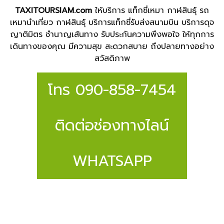
TAXITOURSIAM.com
ให้บริการ แท็กซี่เหมา กาฬสินธุ์ รถ
เหมานำเที่ยว กาฬสินธุ์ บริการแท็กซี่รับส่งสนามบิน บริการดุจ
ญาติมิตร ชำนาญเส้นทาง รับประกันความพึงพอใจ ให้ทุกการ
เดินทางของคุณ มีความสุข สะดวกสบาย ถึงปลายทางอย่าง
สวัสดิภาพ
โทร 090-858-7454
ติดต่อช่องทางไลน์
WHATSAPP