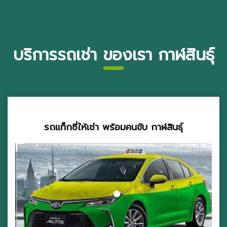
บริการรถเช่า ของเรา กาฬสินธุ์
รถแท็กซี่ให้เช่า พร้อมคนขับ กาฬสินธุ์