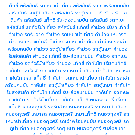
แท็กซี่ สหัสขันธ์
รถเหมานำเที่ยว สหัสขันธ์
รถเช่าพร้อมคนขับ
สหัสขันธ์
รถตู้นำเที่ยว สหัสขันธ์
รถตู้เหมา สหัสขันธ์
รับส่ง
สินค้า สหัสขันธ์
แท็กซี่ รับ-ส่งสนามบิน สหัสขันธ์
รถกะบะ
สหัสขันธ์
รถทัวร์นำเที่ยว สหัสขันธ์
แท็กซี่ คำม่วง
เรียกแท็กซี่
คำม่วง
รถรับจ้าง คำม่วง
รถเหมานำเที่ยว คำม่วง
เหมารถ
คำม่วง
เหมาแท็กซี่ คำม่วง
รถเหมานำเที่ยว คำม่วง
รถเช่า
พร้อมคนขับ คำม่วง
รถตู้นำเที่ยว คำม่วง
รถตู้เหมา คำม่วง
รับส่งสินค้า คำม่วง
แท็กซี่ รับ-ส่งสนามบิน คำม่วง
รถกะบะ
คำม่วง
รถทัวร์นำเที่ยว คำม่วง
แท็กซี่ ท่าคันโท
เรียกแท็กซี่
ท่าคันโท
รถรับจ้าง ท่าคันโท
รถเหมานำเที่ยว ท่าคันโท
เหมารถ
ท่าคันโท
เหมาแท็กซี่ ท่าคันโท
รถเหมานำเที่ยว ท่าคันโท
รถเช่า
พร้อมคนขับ ท่าคันโท
รถตู้นำเที่ยว ท่าคันโท
รถตู้เหมา ท่าคันโท
รับส่งสินค้า ท่าคันโท
แท็กซี่ รับ-ส่งสนามบิน ท่าคันโท
รถกะบะ
ท่าคันโท
รถทัวร์นำเที่ยว ท่าคันโท
แท็กซี่ หนองกุงศรี
เรียก
แท็กซี่ หนองกุงศรี
รถรับจ้าง หนองกุงศรี
รถเหมานำเที่ยว
หนองกุงศรี
เหมารถ หนองกุงศรี
เหมาแท็กซี่ หนองกุงศรี
รถ
เหมานำเที่ยว หนองกุงศรี
รถเช่าพร้อมคนขับ หนองกุงศรี
รถ
ตู้นำเที่ยว หนองกุงศรี
รถตู้เหมา หนองกุงศรี
รับส่งสินค้า