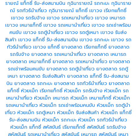
รายณ์
แท็กซี่ รับ-ส่งสนามบิน กุฉินารายณ์
รถกะบะ กุฉินาราย
ณ์
รถทัวร์นำเที่ยว กุฉินารายณ์
แท็กซี่ เขาวง
เรียกแท็กซี่
เขาวง
รถรับจ้าง เขาวง
รถเหมานำเที่ยว เขาวง
เหมารถ
เขาวง
เหมาแท็กซี่ เขาวง
รถเหมานำเที่ยว เขาวง
รถเช่าพร้อม
คนขับ เขาวง
รถตู้นำเที่ยว เขาวง
รถตู้เหมา เขาวง
รับส่ง
สินค้า เขาวง
แท็กซี่ รับ-ส่งสนามบิน เขาวง
รถกะบะ เขาวง
รถ
ทัวร์นำเที่ยว เขาวง
แท็กซี่ ยางตลาด
เรียกแท็กซี่ ยางตลาด
รถรับจ้าง ยางตลาด
รถเหมานำเที่ยว ยางตลาด
เหมารถ
ยางตลาด
เหมาแท็กซี่ ยางตลาด
รถเหมานำเที่ยว ยางตลาด
รถเช่าพร้อมคนขับ ยางตลาด
รถตู้นำเที่ยว ยางตลาด
รถตู้
เหมา ยางตลาด
รับส่งสินค้า ยางตลาด
แท็กซี่ รับ-ส่งสนาม
บิน ยางตลาด
รถกะบะ ยางตลาด
รถทัวร์นำเที่ยว ยางตลาด
แท็กซี่ ห้วยเม็ก
เรียกแท็กซี่ ห้วยเม็ก
รถรับจ้าง ห้วยเม็ก
รถ
เหมานำเที่ยว ห้วยเม็ก
เหมารถ ห้วยเม็ก
เหมาแท็กซี่ ห้วยเม็ก
รถเหมานำเที่ยว ห้วยเม็ก
รถเช่าพร้อมคนขับ ห้วยเม็ก
รถตู้นำ
เที่ยว ห้วยเม็ก
รถตู้เหมา ห้วยเม็ก
รับส่งสินค้า ห้วยเม็ก
แท็กซี่
รับ-ส่งสนามบิน ห้วยเม็ก
รถกะบะ ห้วยเม็ก
รถทัวร์นำเที่ยว
ห้วยเม็ก
แท็กซี่ สหัสขันธ์
เรียกแท็กซี่ สหัสขันธ์
รถรับจ้าง
สหัสขันธ์
รถเหมานำเที่ยว สหัสขันธ์
เหมารถ สหัสขันธ์
เหมา