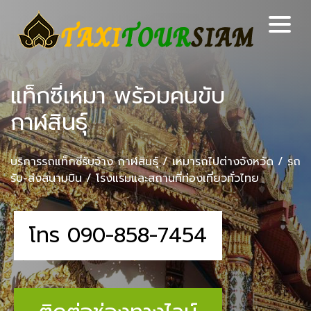
แท็กซี่เหมา พร้อมคนขับ
กาฬสินธุ์
บริการรถแท็กซี่รับจ้าง กาฬสินธุ์ / เหมารถไปต่างจังหวัด / รถ
รับ-ส่งสนามบิน / โรงแรมและสถานที่ท่องเที่ยวทั่วไทย
โทร 090-858-7454