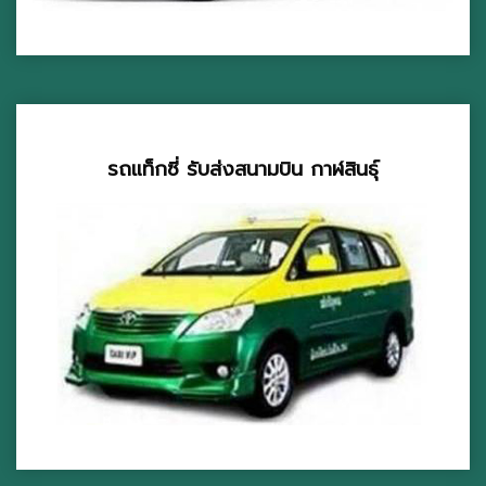
รถแท็กซี่ รับส่งสนามบิน กาฬสินธุ์