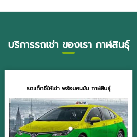
บริการรถเช่า ของเรา กาฬสินธุ์
รถแท็กซี่ให้เช่า พร้อมคนขับ กาฬสินธุ์