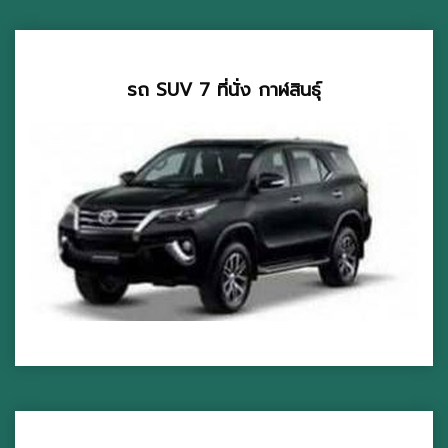
รถ SUV 7 ที่นั่ง กาฬสินธุ์