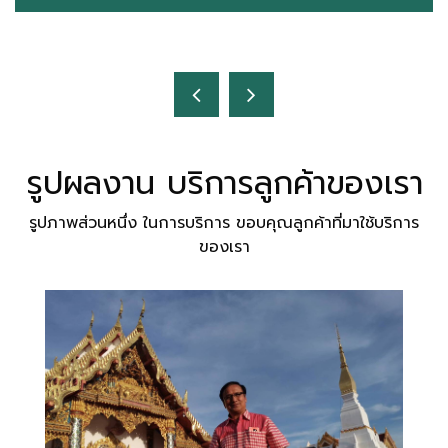
รูปผลงาน บริการลูกค้าของเรา
รูปภาพส่วนหนึ่ง ในการบริการ ขอบคุณลูกค้าที่มาใช้บริการ
ของเรา