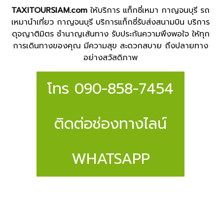
TAXITOURSIAM.com
ให้บริการ แท็กซี่เหมา กาญจนบุรี รถ
เหมานำเที่ยว กาญจนบุรี บริการแท็กซี่รับส่งสนามบิน บริการ
ดุจญาติมิตร ชำนาญเส้นทาง รับประกันความพึงพอใจ ให้ทุก
การเดินทางของคุณ มีความสุข สะดวกสบาย ถึงปลายทาง
อย่างสวัสดิภาพ
โทร 090-858-7454
ติดต่อช่องทางไลน์
WHATSAPP