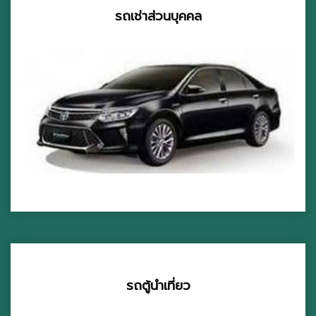
รถเช่าส่วนบุคคล
รถตู้นำเที่ยว