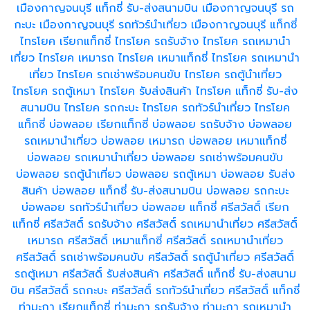
เมืองกาญจนบุรี
แท็กซี่ รับ-ส่งสนามบิน เมืองกาญจนบุรี
รถ
กะบะ เมืองกาญจนบุรี
รถทัวร์นำเที่ยว เมืองกาญจนบุรี
แท็กซี่
ไทรโยค
เรียกแท็กซี่ ไทรโยค
รถรับจ้าง ไทรโยค
รถเหมานำ
เที่ยว ไทรโยค
เหมารถ ไทรโยค
เหมาแท็กซี่ ไทรโยค
รถเหมานำ
เที่ยว ไทรโยค
รถเช่าพร้อมคนขับ ไทรโยค
รถตู้นำเที่ยว
ไทรโยค
รถตู้เหมา ไทรโยค
รับส่งสินค้า ไทรโยค
แท็กซี่ รับ-ส่ง
สนามบิน ไทรโยค
รถกะบะ ไทรโยค
รถทัวร์นำเที่ยว ไทรโยค
แท็กซี่ บ่อพลอย
เรียกแท็กซี่ บ่อพลอย
รถรับจ้าง บ่อพลอย
รถเหมานำเที่ยว บ่อพลอย
เหมารถ บ่อพลอย
เหมาแท็กซี่
บ่อพลอย
รถเหมานำเที่ยว บ่อพลอย
รถเช่าพร้อมคนขับ
บ่อพลอย
รถตู้นำเที่ยว บ่อพลอย
รถตู้เหมา บ่อพลอย
รับส่ง
สินค้า บ่อพลอย
แท็กซี่ รับ-ส่งสนามบิน บ่อพลอย
รถกะบะ
บ่อพลอย
รถทัวร์นำเที่ยว บ่อพลอย
แท็กซี่ ศรีสวัสดิ์
เรียก
แท็กซี่ ศรีสวัสดิ์
รถรับจ้าง ศรีสวัสดิ์
รถเหมานำเที่ยว ศรีสวัสดิ์
เหมารถ ศรีสวัสดิ์
เหมาแท็กซี่ ศรีสวัสดิ์
รถเหมานำเที่ยว
ศรีสวัสดิ์
รถเช่าพร้อมคนขับ ศรีสวัสดิ์
รถตู้นำเที่ยว ศรีสวัสดิ์
รถตู้เหมา ศรีสวัสดิ์
รับส่งสินค้า ศรีสวัสดิ์
แท็กซี่ รับ-ส่งสนาม
บิน ศรีสวัสดิ์
รถกะบะ ศรีสวัสดิ์
รถทัวร์นำเที่ยว ศรีสวัสดิ์
แท็กซี่
ท่ามะกา
เรียกแท็กซี่ ท่ามะกา
รถรับจ้าง ท่ามะกา
รถเหมานำ