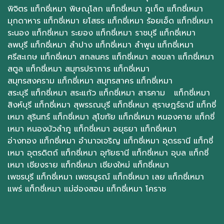
พิจิตร
แท็กซี่เหมา พิษณุโลก
แท็กซี่เหมา ภูเก็ต
แท็กซี่เหมา
มุกดาหาร
แท็กซี่เหมา ยโสธร
แท็กซี่เหมา ร้อยเอ็ด
แท็กซี่เหมา
ระนอง
แท็กซี่เหมา ระยอง
แท็กซี่เหมา ราชบุรี
แท็กซี่เหมา
ลพบุรี
แท็กซี่เหมา ลำปาง
แท็กซี่เหมา ลำพูน
แท็กซี่เหมา
ศรีสะเกษ
แท็กซี่เหมา สกลนคร
แท็กซี่เหมา สงขลา
แท็กซี่เหมา
สตูล
แท็กซี่เหมา สมุทรปราการ
แท็กซี่เหมา
สมุทรสงคราม
แท็กซี่เหมา สมุทรสาคร
แท็กซี่เหมา
สระบุรี
แท็กซี่เหมา สระแก้ว
แท็กซี่เหมา สารคาม
แท็กซี่เหมา
สิงห์บุรี
แท็กซี่เหมา สุพรรณบุรี
แท็กซี่เหมา สุราษฎร์ธานี
แท็กซี่
เหมา สุรินทร์
แท็กซี่เหมา สุโขทัย
แท็กซี่เหมา หนองคาย
แท็กซี่
เหมา หนองบัวลำภู
แท็กซี่เหมา อยุธยา
แท็กซี่เหมา
อ่างทอง
แท็กซี่เหมา อำนาจเจริญ
แท็กซี่เหมา อุดรธานี
แท็กซี่
เหมา อุตรดิตถ์
แท็กซี่เหมา อุทัยธานี
แท็กซี่เหมา อุบล
แท็กซี่
เหมา เชียงราย
แท็กซี่เหมา เชียงใหม่
แท็กซี่เหมา
เพชรบุรี
แท็กซี่เหมา เพชรบูรณ์
แท็กซี่เหมา เลย
แท็กซี่เหมา
แพร่
แท็กซี่เหมา แม่ฮ่องสอน
แท็กซี่เหมา โคราช