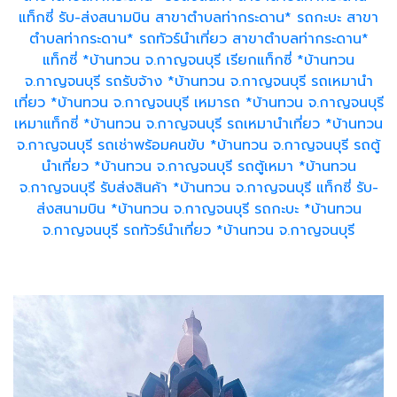
แท็กซี่ รับ-ส่งสนามบิน สาขาตำบลท่ากระดาน*
รถกะบะ สาขา
ตำบลท่ากระดาน*
รถทัวร์นำเที่ยว สาขาตำบลท่ากระดาน*
แท็กซี่ *บ้านทวน จ.กาญจนบุรี
เรียกแท็กซี่ *บ้านทวน
จ.กาญจนบุรี
รถรับจ้าง *บ้านทวน จ.กาญจนบุรี
รถเหมานำ
เที่ยว *บ้านทวน จ.กาญจนบุรี
เหมารถ *บ้านทวน จ.กาญจนบุรี
เหมาแท็กซี่ *บ้านทวน จ.กาญจนบุรี
รถเหมานำเที่ยว *บ้านทวน
จ.กาญจนบุรี
รถเช่าพร้อมคนขับ *บ้านทวน จ.กาญจนบุรี
รถตู้
นำเที่ยว *บ้านทวน จ.กาญจนบุรี
รถตู้เหมา *บ้านทวน
จ.กาญจนบุรี
รับส่งสินค้า *บ้านทวน จ.กาญจนบุรี
แท็กซี่ รับ-
ส่งสนามบิน *บ้านทวน จ.กาญจนบุรี
รถกะบะ *บ้านทวน
จ.กาญจนบุรี
รถทัวร์นำเที่ยว *บ้านทวน จ.กาญจนบุรี