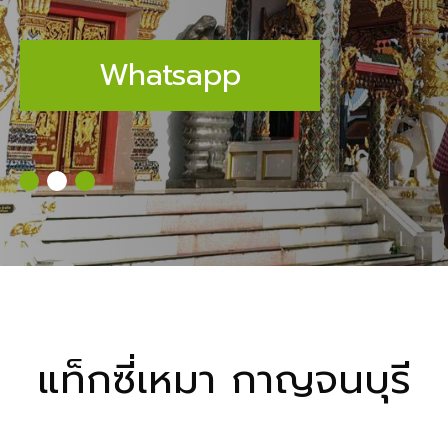
Whatsapp
แท็กซี่เหมา กาญจนบุรี