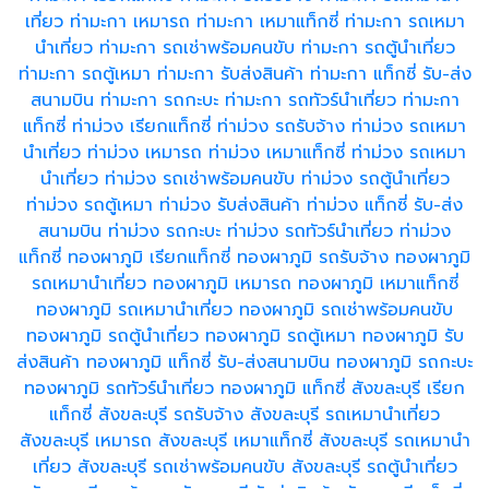
เที่ยว ท่ามะกา
เหมารถ ท่ามะกา
เหมาแท็กซี่ ท่ามะกา
รถเหมา
นำเที่ยว ท่ามะกา
รถเช่าพร้อมคนขับ ท่ามะกา
รถตู้นำเที่ยว
ท่ามะกา
รถตู้เหมา ท่ามะกา
รับส่งสินค้า ท่ามะกา
แท็กซี่ รับ-ส่ง
สนามบิน ท่ามะกา
รถกะบะ ท่ามะกา
รถทัวร์นำเที่ยว ท่ามะกา
แท็กซี่ ท่าม่วง
เรียกแท็กซี่ ท่าม่วง
รถรับจ้าง ท่าม่วง
รถเหมา
นำเที่ยว ท่าม่วง
เหมารถ ท่าม่วง
เหมาแท็กซี่ ท่าม่วง
รถเหมา
นำเที่ยว ท่าม่วง
รถเช่าพร้อมคนขับ ท่าม่วง
รถตู้นำเที่ยว
ท่าม่วง
รถตู้เหมา ท่าม่วง
รับส่งสินค้า ท่าม่วง
แท็กซี่ รับ-ส่ง
สนามบิน ท่าม่วง
รถกะบะ ท่าม่วง
รถทัวร์นำเที่ยว ท่าม่วง
แท็กซี่ ทองผาภูมิ
เรียกแท็กซี่ ทองผาภูมิ
รถรับจ้าง ทองผาภูมิ
รถเหมานำเที่ยว ทองผาภูมิ
เหมารถ ทองผาภูมิ
เหมาแท็กซี่
ทองผาภูมิ
รถเหมานำเที่ยว ทองผาภูมิ
รถเช่าพร้อมคนขับ
ทองผาภูมิ
รถตู้นำเที่ยว ทองผาภูมิ
รถตู้เหมา ทองผาภูมิ
รับ
ส่งสินค้า ทองผาภูมิ
แท็กซี่ รับ-ส่งสนามบิน ทองผาภูมิ
รถกะบะ
ทองผาภูมิ
รถทัวร์นำเที่ยว ทองผาภูมิ
แท็กซี่ สังขละบุรี
เรียก
แท็กซี่ สังขละบุรี
รถรับจ้าง สังขละบุรี
รถเหมานำเที่ยว
สังขละบุรี
เหมารถ สังขละบุรี
เหมาแท็กซี่ สังขละบุรี
รถเหมานำ
เที่ยว สังขละบุรี
รถเช่าพร้อมคนขับ สังขละบุรี
รถตู้นำเที่ยว