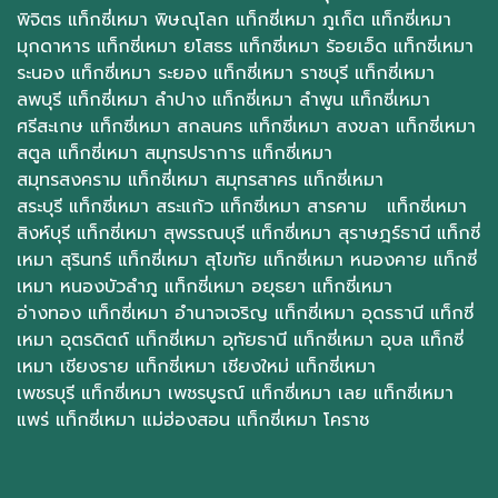
พิจิตร
แท็กซี่เหมา พิษณุโลก
แท็กซี่เหมา ภูเก็ต
แท็กซี่เหมา
มุกดาหาร
แท็กซี่เหมา ยโสธร
แท็กซี่เหมา ร้อยเอ็ด
แท็กซี่เหมา
ระนอง
แท็กซี่เหมา ระยอง
แท็กซี่เหมา ราชบุรี
แท็กซี่เหมา
ลพบุรี
แท็กซี่เหมา ลำปาง
แท็กซี่เหมา ลำพูน
แท็กซี่เหมา
ศรีสะเกษ
แท็กซี่เหมา สกลนคร
แท็กซี่เหมา สงขลา
แท็กซี่เหมา
สตูล
แท็กซี่เหมา สมุทรปราการ
แท็กซี่เหมา
สมุทรสงคราม
แท็กซี่เหมา สมุทรสาคร
แท็กซี่เหมา
สระบุรี
แท็กซี่เหมา สระแก้ว
แท็กซี่เหมา สารคาม
แท็กซี่เหมา
สิงห์บุรี
แท็กซี่เหมา สุพรรณบุรี
แท็กซี่เหมา สุราษฎร์ธานี
แท็กซี่
เหมา สุรินทร์
แท็กซี่เหมา สุโขทัย
แท็กซี่เหมา หนองคาย
แท็กซี่
เหมา หนองบัวลำภู
แท็กซี่เหมา อยุธยา
แท็กซี่เหมา
อ่างทอง
แท็กซี่เหมา อำนาจเจริญ
แท็กซี่เหมา อุดรธานี
แท็กซี่
เหมา อุตรดิตถ์
แท็กซี่เหมา อุทัยธานี
แท็กซี่เหมา อุบล
แท็กซี่
เหมา เชียงราย
แท็กซี่เหมา เชียงใหม่
แท็กซี่เหมา
เพชรบุรี
แท็กซี่เหมา เพชรบูรณ์
แท็กซี่เหมา เลย
แท็กซี่เหมา
แพร่
แท็กซี่เหมา แม่ฮ่องสอน
แท็กซี่เหมา โคราช