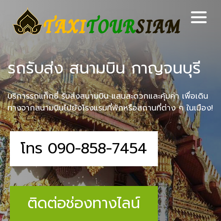
รถรับส่ง สนามบิน กาญจนบุรี
บริการรถแท็กซี่ รับส่งสนามบิน แสนสะดวกและคุ้มค่า เพื่อเดิน
ทางจากสนามบินไปยังโรงแรมที่พักหรือสถานที่ต่าง ๆ ในเมือง!
โทร 090-858-7454
ติดต่อช่องทางไลน์