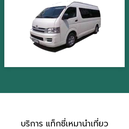
บริการ แท็กซี่เหมานำเที่ยว