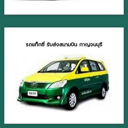
รถแท็กซี่ รับส่งสนามบิน กาญจนบุรี