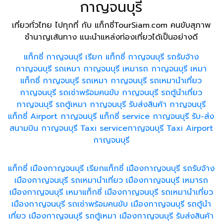
กาญจนบุรี
เที่ยวทั่วไทย ไปทุกที่ กับ แท็กซี่TourSiam.com คนขับสุภาพ
ชำนาญเส้นทาง แนะนำแหล่งท่องเที่ยวได้เป็นอย่างดี
แท็กซี่ กาญจนบุรี
เรียก ​แท็กซี่ กาญจนบุรี
รถรับจ้าง
กาญจนบุรี
รถเหมา กาญจนบุรี
เหมารถ กาญจนบุรี
เหมา
แท็กซี่ กาญจนบุรี
รถเหมา กาญจนบุรี
รถเหมานำเที่ยว
กาญจนบุรี
รถเช่าพร้อมคนขับ กาญจนบุรี
รถตู้นำเที่ยว
กาญจนบุรี
รถตู้เหมา กาญจนบุรี
รับส่งสินค้า กาญจนบุรี
แท็กซี่​ Airport กาญจนบุรี
แท็กซี่​ service กาญจนบุรี
รับ-ส่ง
สนามบิน กาญจนบุรี
Taxi serviceกาญจนบุรี
Taxi Airport
กาญจนบุรี
แท็กซี่ เมืองกาญจนบุรี
เรียกแท็กซี่ เมืองกาญจนบุรี
รถรับจ้าง
เมืองกาญจนบุรี
รถเหมานำเที่ยว เมืองกาญจนบุรี
เหมารถ
เมืองกาญจนบุรี
เหมาแท็กซี่ เมืองกาญจนบุรี
รถเหมานำเที่ยว
เมืองกาญจนบุรี
รถเช่าพร้อมคนขับ เมืองกาญจนบุรี
รถตู้นำ
เที่ยว เมืองกาญจนบุรี
รถตู้เหมา เมืองกาญจนบุรี
รับส่งสินค้า