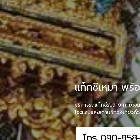
รถรับส่ง สนาม
บริการรถแท็กซี่ รับส่งสนามบิ
ยังโรงแรมที่พักหรือสถานที่ต่า
โทร 090-858