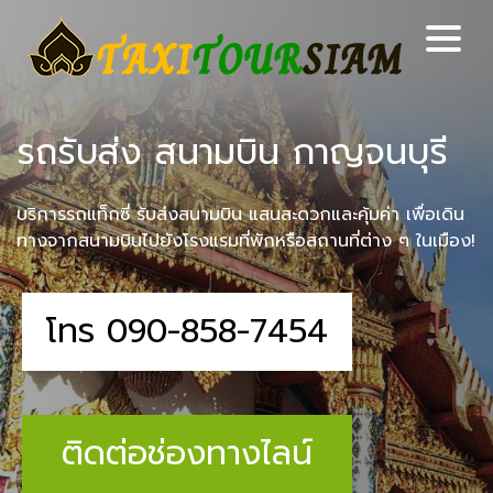
รถรับส่ง สนามบิน กาญจนบุรี
บริการรถแท็กซี่ รับส่งสนามบิน แสนสะดวกและคุ้มค่า เพื่อเดิน
ทางจากสนามบินไปยังโรงแรมที่พักหรือสถานที่ต่าง ๆ ในเมือง!
โทร 090-858-7454
ติดต่อช่องทางไลน์