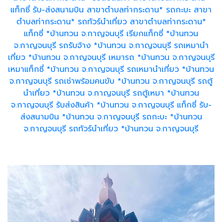
แท็กซี่ รับ-ส่งสนามบิน สาขาตำบลท่ากระดาน*
รถกะบะ สาขา
ตำบลท่ากระดาน*
รถทัวร์นำเที่ยว สาขาตำบลท่ากระดาน*
แท็กซี่ *บ้านทวน จ.กาญจนบุรี
เรียกแท็กซี่ *บ้านทวน
จ.กาญจนบุรี
รถรับจ้าง *บ้านทวน จ.กาญจนบุรี
รถเหมานำ
เที่ยว *บ้านทวน จ.กาญจนบุรี
เหมารถ *บ้านทวน จ.กาญจนบุรี
เหมาแท็กซี่ *บ้านทวน จ.กาญจนบุรี
รถเหมานำเที่ยว *บ้านทวน
จ.กาญจนบุรี
รถเช่าพร้อมคนขับ *บ้านทวน จ.กาญจนบุรี
รถตู้
นำเที่ยว *บ้านทวน จ.กาญจนบุรี
รถตู้เหมา *บ้านทวน
จ.กาญจนบุรี
รับส่งสินค้า *บ้านทวน จ.กาญจนบุรี
แท็กซี่ รับ-
ส่งสนามบิน *บ้านทวน จ.กาญจนบุรี
รถกะบะ *บ้านทวน
จ.กาญจนบุรี
รถทัวร์นำเที่ยว *บ้านทวน จ.กาญจนบุรี