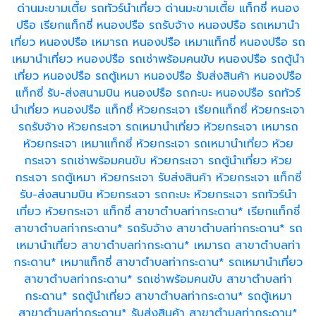
ด่านมะขามเตี้ย
รถทัวร์นำเที่ยว ด่านมะขามเตี้ย
แท็กซี่ หนอง
ปรือ
เรียกแท็กซี่ หนองปรือ
รถรับจ้าง หนองปรือ
รถเหมานำ
เที่ยว หนองปรือ
เหมารถ หนองปรือ
เหมาแท็กซี่ หนองปรือ
รถ
เหมานำเที่ยว หนองปรือ
รถเช่าพร้อมคนขับ หนองปรือ
รถตู้นำ
เที่ยว หนองปรือ
รถตู้เหมา หนองปรือ
รับส่งสินค้า หนองปรือ
แท็กซี่ รับ-ส่งสนามบิน หนองปรือ
รถกะบะ หนองปรือ
รถทัวร์
นำเที่ยว หนองปรือ
แท็กซี่ ห้วยกระเจา
เรียกแท็กซี่ ห้วยกระเจา
รถรับจ้าง ห้วยกระเจา
รถเหมานำเที่ยว ห้วยกระเจา
เหมารถ
ห้วยกระเจา
เหมาแท็กซี่ ห้วยกระเจา
รถเหมานำเที่ยว ห้วย
กระเจา
รถเช่าพร้อมคนขับ ห้วยกระเจา
รถตู้นำเที่ยว ห้วย
กระเจา
รถตู้เหมา ห้วยกระเจา
รับส่งสินค้า ห้วยกระเจา
แท็กซี่
รับ-ส่งสนามบิน ห้วยกระเจา
รถกะบะ ห้วยกระเจา
รถทัวร์นำ
เที่ยว ห้วยกระเจา
แท็กซี่ สาขาตำบลท่ากระดาน*
เรียกแท็กซี่
สาขาตำบลท่ากระดาน*
รถรับจ้าง สาขาตำบลท่ากระดาน*
รถ
เหมานำเที่ยว สาขาตำบลท่ากระดาน*
เหมารถ สาขาตำบลท่า
กระดาน*
เหมาแท็กซี่ สาขาตำบลท่ากระดาน*
รถเหมานำเที่ยว
สาขาตำบลท่ากระดาน*
รถเช่าพร้อมคนขับ สาขาตำบลท่า
กระดาน*
รถตู้นำเที่ยว สาขาตำบลท่ากระดาน*
รถตู้เหมา
สาขาตำบลท่ากระดาน*
รับส่งสินค้า สาขาตำบลท่ากระดาน*