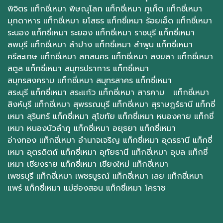
พิจิตร
แท็กซี่เหมา พิษณุโลก
แท็กซี่เหมา ภูเก็ต
แท็กซี่เหมา
มุกดาหาร
แท็กซี่เหมา ยโสธร
แท็กซี่เหมา ร้อยเอ็ด
แท็กซี่เหมา
ระนอง
แท็กซี่เหมา ระยอง
แท็กซี่เหมา ราชบุรี
แท็กซี่เหมา
ลพบุรี
แท็กซี่เหมา ลำปาง
แท็กซี่เหมา ลำพูน
แท็กซี่เหมา
ศรีสะเกษ
แท็กซี่เหมา สกลนคร
แท็กซี่เหมา สงขลา
แท็กซี่เหมา
สตูล
แท็กซี่เหมา สมุทรปราการ
แท็กซี่เหมา
สมุทรสงคราม
แท็กซี่เหมา สมุทรสาคร
แท็กซี่เหมา
สระบุรี
แท็กซี่เหมา สระแก้ว
แท็กซี่เหมา สารคาม
แท็กซี่เหมา
สิงห์บุรี
แท็กซี่เหมา สุพรรณบุรี
แท็กซี่เหมา สุราษฎร์ธานี
แท็กซี่
เหมา สุรินทร์
แท็กซี่เหมา สุโขทัย
แท็กซี่เหมา หนองคาย
แท็กซี่
เหมา หนองบัวลำภู
แท็กซี่เหมา อยุธยา
แท็กซี่เหมา
อ่างทอง
แท็กซี่เหมา อำนาจเจริญ
แท็กซี่เหมา อุดรธานี
แท็กซี่
เหมา อุตรดิตถ์
แท็กซี่เหมา อุทัยธานี
แท็กซี่เหมา อุบล
แท็กซี่
เหมา เชียงราย
แท็กซี่เหมา เชียงใหม่
แท็กซี่เหมา
เพชรบุรี
แท็กซี่เหมา เพชรบูรณ์
แท็กซี่เหมา เลย
แท็กซี่เหมา
แพร่
แท็กซี่เหมา แม่ฮ่องสอน
แท็กซี่เหมา โคราช