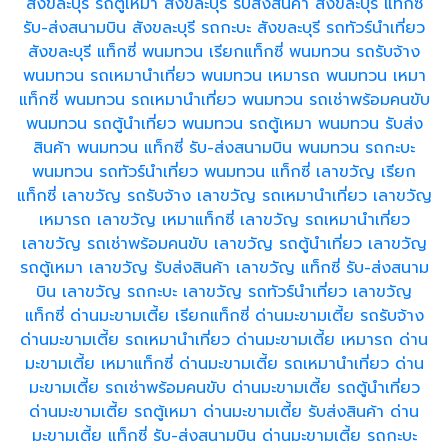
สังขละบุรี
รถตู้เหมา สังขละบุรี
รับส่งสินค้า สังขละบุรี
แท็กซี่
รับ-ส่งสนามบิน สังขละบุรี
รถกะบะ สังขละบุรี
รถทัวร์นำเที่ยว
สังขละบุรี
แท็กซี่ พนมทวน
เรียกแท็กซี่ พนมทวน
รถรับจ้าง
พนมทวน
รถเหมานำเที่ยว พนมทวน
เหมารถ พนมทวน
เหมา
แท็กซี่ พนมทวน
รถเหมานำเที่ยว พนมทวน
รถเช่าพร้อมคนขับ
พนมทวน
รถตู้นำเที่ยว พนมทวน
รถตู้เหมา พนมทวน
รับส่ง
สินค้า พนมทวน
แท็กซี่ รับ-ส่งสนามบิน พนมทวน
รถกะบะ
พนมทวน
รถทัวร์นำเที่ยว พนมทวน
แท็กซี่ เลาขวัญ
เรียก
แท็กซี่ เลาขวัญ
รถรับจ้าง เลาขวัญ
รถเหมานำเที่ยว เลาขวัญ
เหมารถ เลาขวัญ
เหมาแท็กซี่ เลาขวัญ
รถเหมานำเที่ยว
เลาขวัญ
รถเช่าพร้อมคนขับ เลาขวัญ
รถตู้นำเที่ยว เลาขวัญ
รถตู้เหมา เลาขวัญ
รับส่งสินค้า เลาขวัญ
แท็กซี่ รับ-ส่งสนาม
บิน เลาขวัญ
รถกะบะ เลาขวัญ
รถทัวร์นำเที่ยว เลาขวัญ
แท็กซี่ ด่านมะขามเตี้ย
เรียกแท็กซี่ ด่านมะขามเตี้ย
รถรับจ้าง
ด่านมะขามเตี้ย
รถเหมานำเที่ยว ด่านมะขามเตี้ย
เหมารถ ด่าน
มะขามเตี้ย
เหมาแท็กซี่ ด่านมะขามเตี้ย
รถเหมานำเที่ยว ด่าน
มะขามเตี้ย
รถเช่าพร้อมคนขับ ด่านมะขามเตี้ย
รถตู้นำเที่ยว
ด่านมะขามเตี้ย
รถตู้เหมา ด่านมะขามเตี้ย
รับส่งสินค้า ด่าน
มะขามเตี้ย
แท็กซี่ รับ-ส่งสนามบิน ด่านมะขามเตี้ย
รถกะบะ