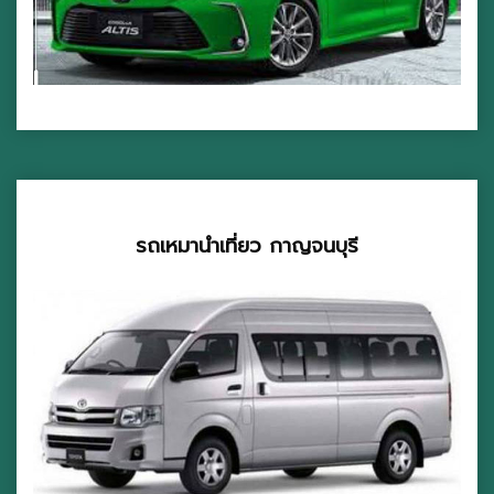
รถเหมานำเที่ยว กาญจนบุรี