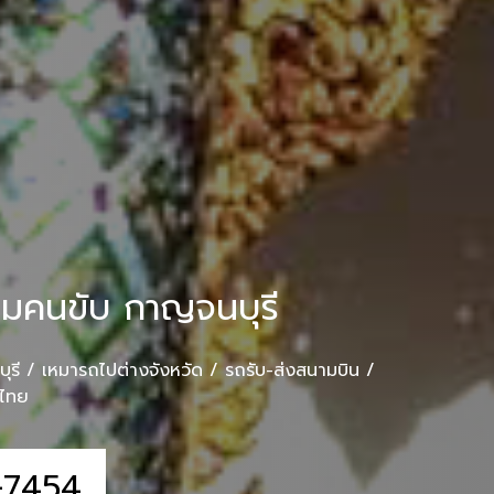
บิน กาญจนบุรี
น แสนสะดวกและคุ้มค่า เพื่อเดินทางจากสนามบินไป
ง ๆ ในเมือง!
-7454