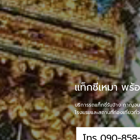
รถรับส่ง สนาม
บริการรถแท็กซี่ รับส่งสนามบิ
ยังโรงแรมที่พักหรือสถานที่ต่า
โทร 090-858