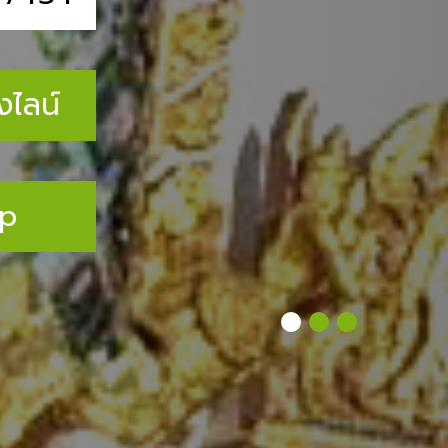
งไลน์
p