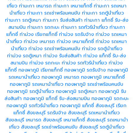
เที่ยว ท่ามะกา
เหมารถ ท่ามะกา
เหมาแท็กซี่ ท่ามะกา
รถเหมา
นำเที่ยว ท่ามะกา
รถเช่าพร้อมคนขับ ท่ามะกา
รถตู้นำเที่ยว
ท่ามะกา
รถตู้เหมา ท่ามะกา
รับส่งสินค้า ท่ามะกา
แท็กซี่ รับ-ส่ง
สนามบิน ท่ามะกา
รถกะบะ ท่ามะกา
รถทัวร์นำเที่ยว ท่ามะกา
แท็กซี่ ท่าม่วง
เรียกแท็กซี่ ท่าม่วง
รถรับจ้าง ท่าม่วง
รถเหมา
นำเที่ยว ท่าม่วง
เหมารถ ท่าม่วง
เหมาแท็กซี่ ท่าม่วง
รถเหมา
นำเที่ยว ท่าม่วง
รถเช่าพร้อมคนขับ ท่าม่วง
รถตู้นำเที่ยว
ท่าม่วง
รถตู้เหมา ท่าม่วง
รับส่งสินค้า ท่าม่วง
แท็กซี่ รับ-ส่ง
สนามบิน ท่าม่วง
รถกะบะ ท่าม่วง
รถทัวร์นำเที่ยว ท่าม่วง
แท็กซี่ ทองผาภูมิ
เรียกแท็กซี่ ทองผาภูมิ
รถรับจ้าง ทองผาภูมิ
รถเหมานำเที่ยว ทองผาภูมิ
เหมารถ ทองผาภูมิ
เหมาแท็กซี่
ทองผาภูมิ
รถเหมานำเที่ยว ทองผาภูมิ
รถเช่าพร้อมคนขับ
ทองผาภูมิ
รถตู้นำเที่ยว ทองผาภูมิ
รถตู้เหมา ทองผาภูมิ
รับ
ส่งสินค้า ทองผาภูมิ
แท็กซี่ รับ-ส่งสนามบิน ทองผาภูมิ
รถกะบะ
ทองผาภูมิ
รถทัวร์นำเที่ยว ทองผาภูมิ
แท็กซี่ สังขละบุรี
เรียก
แท็กซี่ สังขละบุรี
รถรับจ้าง สังขละบุรี
รถเหมานำเที่ยว
สังขละบุรี
เหมารถ สังขละบุรี
เหมาแท็กซี่ สังขละบุรี
รถเหมานำ
เที่ยว สังขละบุรี
รถเช่าพร้อมคนขับ สังขละบุรี
รถตู้นำเที่ยว