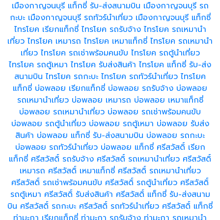
เมืองกาญจนบุรี
แท็กซี่ รับ-ส่งสนามบิน เมืองกาญจนบุรี
รถ
กะบะ เมืองกาญจนบุรี
รถทัวร์นำเที่ยว เมืองกาญจนบุรี
แท็กซี่
ไทรโยค
เรียกแท็กซี่ ไทรโยค
รถรับจ้าง ไทรโยค
รถเหมานำ
เที่ยว ไทรโยค
เหมารถ ไทรโยค
เหมาแท็กซี่ ไทรโยค
รถเหมานำ
เที่ยว ไทรโยค
รถเช่าพร้อมคนขับ ไทรโยค
รถตู้นำเที่ยว
ไทรโยค
รถตู้เหมา ไทรโยค
รับส่งสินค้า ไทรโยค
แท็กซี่ รับ-ส่ง
สนามบิน ไทรโยค
รถกะบะ ไทรโยค
รถทัวร์นำเที่ยว ไทรโยค
แท็กซี่ บ่อพลอย
เรียกแท็กซี่ บ่อพลอย
รถรับจ้าง บ่อพลอย
รถเหมานำเที่ยว บ่อพลอย
เหมารถ บ่อพลอย
เหมาแท็กซี่
บ่อพลอย
รถเหมานำเที่ยว บ่อพลอย
รถเช่าพร้อมคนขับ
บ่อพลอย
รถตู้นำเที่ยว บ่อพลอย
รถตู้เหมา บ่อพลอย
รับส่ง
สินค้า บ่อพลอย
แท็กซี่ รับ-ส่งสนามบิน บ่อพลอย
รถกะบะ
บ่อพลอย
รถทัวร์นำเที่ยว บ่อพลอย
แท็กซี่ ศรีสวัสดิ์
เรียก
แท็กซี่ ศรีสวัสดิ์
รถรับจ้าง ศรีสวัสดิ์
รถเหมานำเที่ยว ศรีสวัสดิ์
เหมารถ ศรีสวัสดิ์
เหมาแท็กซี่ ศรีสวัสดิ์
รถเหมานำเที่ยว
ศรีสวัสดิ์
รถเช่าพร้อมคนขับ ศรีสวัสดิ์
รถตู้นำเที่ยว ศรีสวัสดิ์
รถตู้เหมา ศรีสวัสดิ์
รับส่งสินค้า ศรีสวัสดิ์
แท็กซี่ รับ-ส่งสนาม
บิน ศรีสวัสดิ์
รถกะบะ ศรีสวัสดิ์
รถทัวร์นำเที่ยว ศรีสวัสดิ์
แท็กซี่
ท่ามะกา
เรียกแท็กซี่ ท่ามะกา
รถรับจ้าง ท่ามะกา
รถเหมานำ