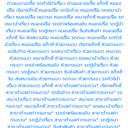
ด่านมะขามเตี้ย
รถทัวร์นำเที่ยว ด่านมะขามเตี้ย
แท็กซี่ หนอง
ปรือ
เรียกแท็กซี่ หนองปรือ
รถรับจ้าง หนองปรือ
รถเหมานำ
เที่ยว หนองปรือ
เหมารถ หนองปรือ
เหมาแท็กซี่ หนองปรือ
รถ
เหมานำเที่ยว หนองปรือ
รถเช่าพร้อมคนขับ หนองปรือ
รถตู้นำ
เที่ยว หนองปรือ
รถตู้เหมา หนองปรือ
รับส่งสินค้า หนองปรือ
แท็กซี่ รับ-ส่งสนามบิน หนองปรือ
รถกะบะ หนองปรือ
รถทัวร์
นำเที่ยว หนองปรือ
แท็กซี่ ห้วยกระเจา
เรียกแท็กซี่ ห้วยกระเจา
รถรับจ้าง ห้วยกระเจา
รถเหมานำเที่ยว ห้วยกระเจา
เหมารถ
ห้วยกระเจา
เหมาแท็กซี่ ห้วยกระเจา
รถเหมานำเที่ยว ห้วย
กระเจา
รถเช่าพร้อมคนขับ ห้วยกระเจา
รถตู้นำเที่ยว ห้วย
กระเจา
รถตู้เหมา ห้วยกระเจา
รับส่งสินค้า ห้วยกระเจา
แท็กซี่
รับ-ส่งสนามบิน ห้วยกระเจา
รถกะบะ ห้วยกระเจา
รถทัวร์นำ
เที่ยว ห้วยกระเจา
แท็กซี่ สาขาตำบลท่ากระดาน*
เรียกแท็กซี่
สาขาตำบลท่ากระดาน*
รถรับจ้าง สาขาตำบลท่ากระดาน*
รถ
เหมานำเที่ยว สาขาตำบลท่ากระดาน*
เหมารถ สาขาตำบลท่า
กระดาน*
เหมาแท็กซี่ สาขาตำบลท่ากระดาน*
รถเหมานำเที่ยว
สาขาตำบลท่ากระดาน*
รถเช่าพร้อมคนขับ สาขาตำบลท่า
กระดาน*
รถตู้นำเที่ยว สาขาตำบลท่ากระดาน*
รถตู้เหมา
สาขาตำบลท่ากระดาน*
รับส่งสินค้า สาขาตำบลท่ากระดาน*