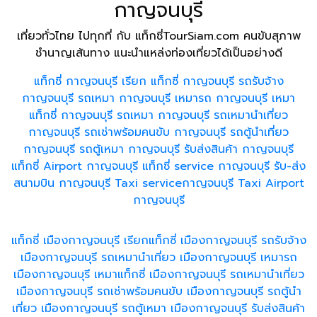
กาญจนบุรี
เที่ยวทั่วไทย ไปทุกที่ กับ แท็กซี่TourSiam.com คนขับสุภาพ
ชำนาญเส้นทาง แนะนำแหล่งท่องเที่ยวได้เป็นอย่างดี
แท็กซี่ กาญจนบุรี
เรียก ​แท็กซี่ กาญจนบุรี
รถรับจ้าง
กาญจนบุรี
รถเหมา กาญจนบุรี
เหมารถ กาญจนบุรี
เหมา
แท็กซี่ กาญจนบุรี
รถเหมา กาญจนบุรี
รถเหมานำเที่ยว
กาญจนบุรี
รถเช่าพร้อมคนขับ กาญจนบุรี
รถตู้นำเที่ยว
กาญจนบุรี
รถตู้เหมา กาญจนบุรี
รับส่งสินค้า กาญจนบุรี
แท็กซี่​ Airport กาญจนบุรี
แท็กซี่​ service กาญจนบุรี
รับ-ส่ง
สนามบิน กาญจนบุรี
Taxi serviceกาญจนบุรี
Taxi Airport
กาญจนบุรี
แท็กซี่ เมืองกาญจนบุรี
เรียกแท็กซี่ เมืองกาญจนบุรี
รถรับจ้าง
เมืองกาญจนบุรี
รถเหมานำเที่ยว เมืองกาญจนบุรี
เหมารถ
เมืองกาญจนบุรี
เหมาแท็กซี่ เมืองกาญจนบุรี
รถเหมานำเที่ยว
เมืองกาญจนบุรี
รถเช่าพร้อมคนขับ เมืองกาญจนบุรี
รถตู้นำ
เที่ยว เมืองกาญจนบุรี
รถตู้เหมา เมืองกาญจนบุรี
รับส่งสินค้า