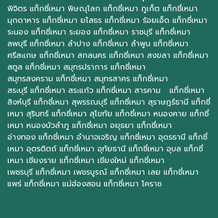
พิจิตร
แท็กซี่เหมา พิษณุโลก
แท็กซี่เหมา ภูเก็ต
แท็กซี่เหมา
มุกดาหาร
แท็กซี่เหมา ยโสธร
แท็กซี่เหมา ร้อยเอ็ด
แท็กซี่เหมา
ระนอง
แท็กซี่เหมา ระยอง
แท็กซี่เหมา ราชบุรี
แท็กซี่เหมา
ลพบุรี
แท็กซี่เหมา ลำปาง
แท็กซี่เหมา ลำพูน
แท็กซี่เหมา
ศรีสะเกษ
แท็กซี่เหมา สกลนคร
แท็กซี่เหมา สงขลา
แท็กซี่เหมา
สตูล
แท็กซี่เหมา สมุทรปราการ
แท็กซี่เหมา
สมุทรสงคราม
แท็กซี่เหมา สมุทรสาคร
แท็กซี่เหมา
สระบุรี
แท็กซี่เหมา สระแก้ว
แท็กซี่เหมา สารคาม
แท็กซี่เหมา
สิงห์บุรี
แท็กซี่เหมา สุพรรณบุรี
แท็กซี่เหมา สุราษฎร์ธานี
แท็กซี่
เหมา สุรินทร์
แท็กซี่เหมา สุโขทัย
แท็กซี่เหมา หนองคาย
แท็กซี่
เหมา หนองบัวลำภู
แท็กซี่เหมา อยุธยา
แท็กซี่เหมา
อ่างทอง
แท็กซี่เหมา อำนาจเจริญ
แท็กซี่เหมา อุดรธานี
แท็กซี่
เหมา อุตรดิตถ์
แท็กซี่เหมา อุทัยธานี
แท็กซี่เหมา อุบล
แท็กซี่
เหมา เชียงราย
แท็กซี่เหมา เชียงใหม่
แท็กซี่เหมา
เพชรบุรี
แท็กซี่เหมา เพชรบูรณ์
แท็กซี่เหมา เลย
แท็กซี่เหมา
แพร่
แท็กซี่เหมา แม่ฮ่องสอน
แท็กซี่เหมา โคราช