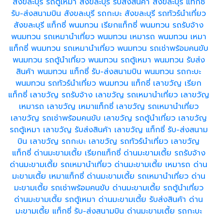
สังขละบุรี
รถตู้เหมา สังขละบุรี
รับส่งสินค้า สังขละบุรี
แท็กซี่
รับ-ส่งสนามบิน สังขละบุรี
รถกะบะ สังขละบุรี
รถทัวร์นำเที่ยว
สังขละบุรี
แท็กซี่ พนมทวน
เรียกแท็กซี่ พนมทวน
รถรับจ้าง
พนมทวน
รถเหมานำเที่ยว พนมทวน
เหมารถ พนมทวน
เหมา
แท็กซี่ พนมทวน
รถเหมานำเที่ยว พนมทวน
รถเช่าพร้อมคนขับ
พนมทวน
รถตู้นำเที่ยว พนมทวน
รถตู้เหมา พนมทวน
รับส่ง
สินค้า พนมทวน
แท็กซี่ รับ-ส่งสนามบิน พนมทวน
รถกะบะ
พนมทวน
รถทัวร์นำเที่ยว พนมทวน
แท็กซี่ เลาขวัญ
เรียก
แท็กซี่ เลาขวัญ
รถรับจ้าง เลาขวัญ
รถเหมานำเที่ยว เลาขวัญ
เหมารถ เลาขวัญ
เหมาแท็กซี่ เลาขวัญ
รถเหมานำเที่ยว
เลาขวัญ
รถเช่าพร้อมคนขับ เลาขวัญ
รถตู้นำเที่ยว เลาขวัญ
รถตู้เหมา เลาขวัญ
รับส่งสินค้า เลาขวัญ
แท็กซี่ รับ-ส่งสนาม
บิน เลาขวัญ
รถกะบะ เลาขวัญ
รถทัวร์นำเที่ยว เลาขวัญ
แท็กซี่ ด่านมะขามเตี้ย
เรียกแท็กซี่ ด่านมะขามเตี้ย
รถรับจ้าง
ด่านมะขามเตี้ย
รถเหมานำเที่ยว ด่านมะขามเตี้ย
เหมารถ ด่าน
มะขามเตี้ย
เหมาแท็กซี่ ด่านมะขามเตี้ย
รถเหมานำเที่ยว ด่าน
มะขามเตี้ย
รถเช่าพร้อมคนขับ ด่านมะขามเตี้ย
รถตู้นำเที่ยว
ด่านมะขามเตี้ย
รถตู้เหมา ด่านมะขามเตี้ย
รับส่งสินค้า ด่าน
มะขามเตี้ย
แท็กซี่ รับ-ส่งสนามบิน ด่านมะขามเตี้ย
รถกะบะ