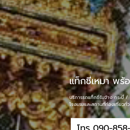
รถรับส่ง สนามบิ
บริการรถแท็กซี่ รับส่งสนามบิ
ยังโรงแรมที่พักหรือสถานที่ต่า
โทร 090-858