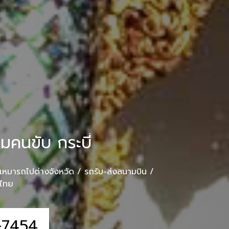
น กระบี่
น แสนสะดวกและคุ้มค่า เพื่อเดินทางจากสนามบินไป
ง ๆ ในเมือง!
-7454