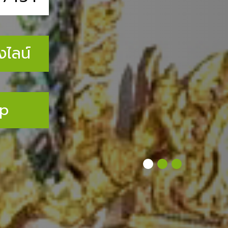
งไลน์
p