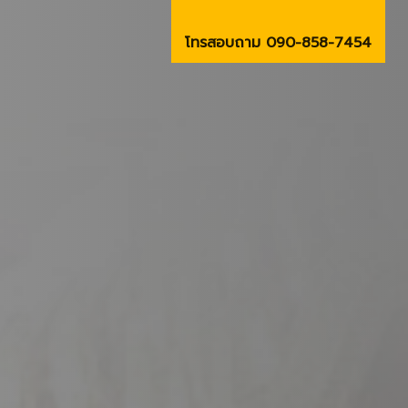
(CUR
โทรสอบถาม 090-858-7454