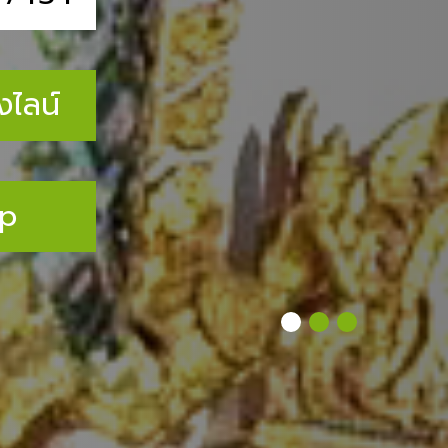
งไลน์
p