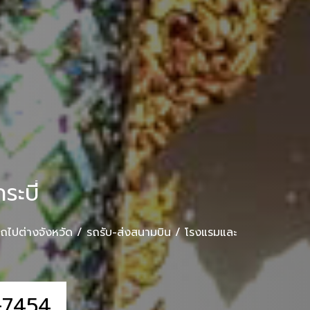
บิน
น แสนสะดวกและคุ้มค่า เพื่อเดินทางจากสนามบินไป
ง ๆ ในเมือง!
-7454