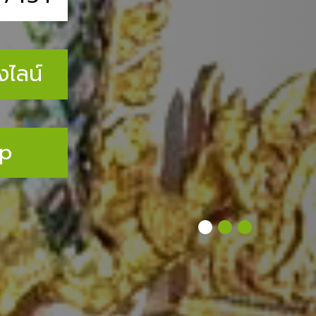
งไลน์
p