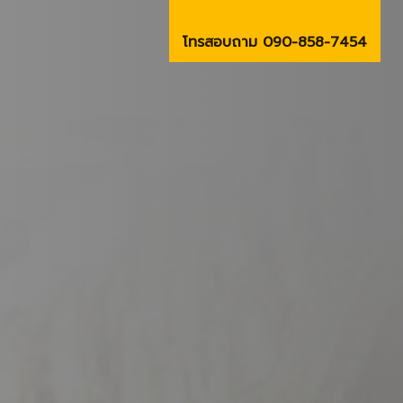
(CUR
โทรสอบถาม 090-858-7454