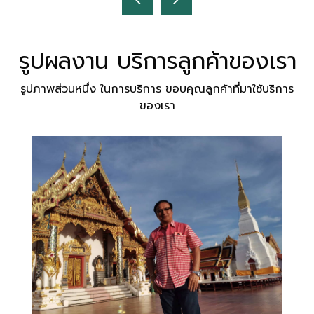
รูปผลงาน บริการลูกค้าของเรา
รูปภาพส่วนหนึ่ง ในการบริการ ขอบคุณลูกค้าที่มาใช้บริการ
ของเรา