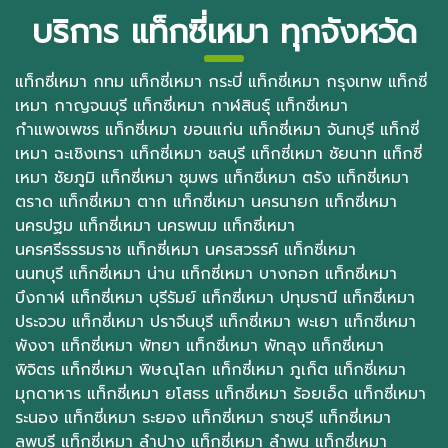
บริการ แท็กซี่เหมา ทุกจังหวัด
แท็กซี่เหมา กทม
แท็กซี่เหมา กระบี่
แท็กซี่เหมา กรุงเทพ
แท็กซี่
เหมา กาญจนบุรี
แท็กซี่เหมา กาฬสินธุ์
แท็กซี่เหมา
กำแพงเพชร
แท็กซี่เหมา ขอนแก่น
แท็กซี่เหมา จันทบุรี
แท็กซี่
เหมา ฉะเชิงเทรา
แท็กซี่เหมา ชลบุรี
แท็กซี่เหมา ชัยนาท
แท็กซี่
เหมา ชัยภูมิ
แท็กซี่เหมา ชุมพร
แท็กซี่เหมา ตรัง
แท็กซี่เหมา
ตราด
แท็กซี่เหมา ตาก
แท็กซี่เหมา นครนายก
แท็กซี่เหมา
นครปฐม
แท็กซี่เหมา นครพนม
แท็กซี่เหมา
นครศรีธรรมราช
แท็กซี่เหมา นครสวรรค์
แท็กซี่เหมา
นนทบุรี
แท็กซี่เหมา น่าน
แท็กซี่เหมา บางกอก
แท็กซี่เหมา
บึงกาฬ
แท็กซี่เหมา บุรีรัมย์
แท็กซี่เหมา ปทุมธานี
แท็กซี่เหมา
ประจวบ
แท็กซี่เหมา ปราจีนบุรี
แท็กซี่เหมา พะเยา
แท็กซี่เหมา
พังงา
แท็กซี่เหมา พัทยา
แท็กซี่เหมา พัทลุง
แท็กซี่เหมา
พิจิตร
แท็กซี่เหมา พิษณุโลก
แท็กซี่เหมา ภูเก็ต
แท็กซี่เหมา
มุกดาหาร
แท็กซี่เหมา ยโสธร
แท็กซี่เหมา ร้อยเอ็ด
แท็กซี่เหมา
ระนอง
แท็กซี่เหมา ระยอง
แท็กซี่เหมา ราชบุรี
แท็กซี่เหมา
ลพบุรี
แท็กซี่เหมา ลำปาง
แท็กซี่เหมา ลำพูน
แท็กซี่เหมา